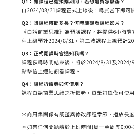
Q1：
如課程已逾預購期間，若想退費怎麼辦？
自2024/08/31課程正式上線後，購買當下
Q2：購課程時間多長？何時能觀看課程影片？
《白話商業思維》為預購課程，將提供6小時豐
程上線預計2024/8/31，第二波課程上線預計202
Q3：正式開課時會通知我嗎？
課程預購時間結束後，將於2024/8/31及20
點擊信上連結觀看課程。
Q4：課程折價券如何使用？
課程白話商業思維之折價卷，
單筆訂單僅可使
＊商周集團保有調整與修改課程章節、播放長
＊如有任何問題請於上班時間(周一至周五9:00-18