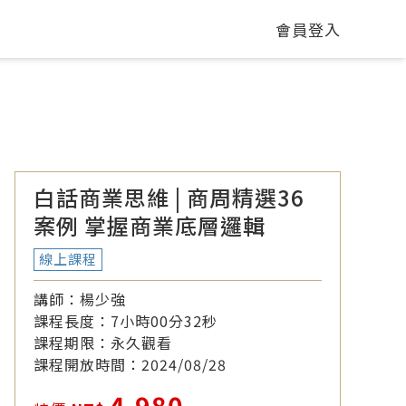
會員登入
白話商業思維 | 商周精選36
案例 掌握商業底層邏輯
線上課程
講師：
楊少強
課程長度：
7小時00分32秒
課程期限：
永久觀看
課程開放時間：
2024/08/28
4,980