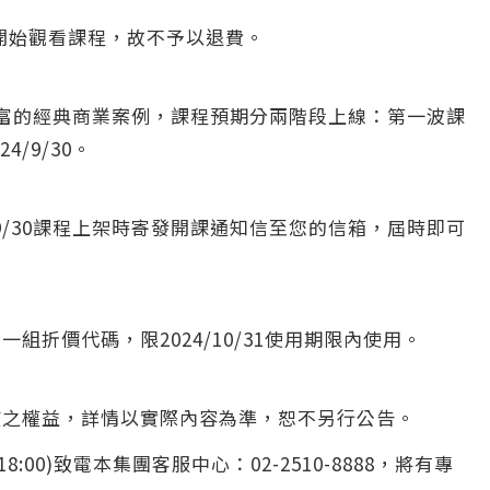
即可開始觀看課程，故不予以退費。
富的經典商業案例，課程預期分兩階段上線：第一波課
4/9/30。
24/9/30課程上架時寄發開課通知信至您的信箱，屆時即可
用一組折價代碼，
限
2024/10/31
使用期限內使用
。
度之權益，詳情以實際內容為準，恕不另行公告。
:00)致電本集團客服中心：02-2510-8888，將有專